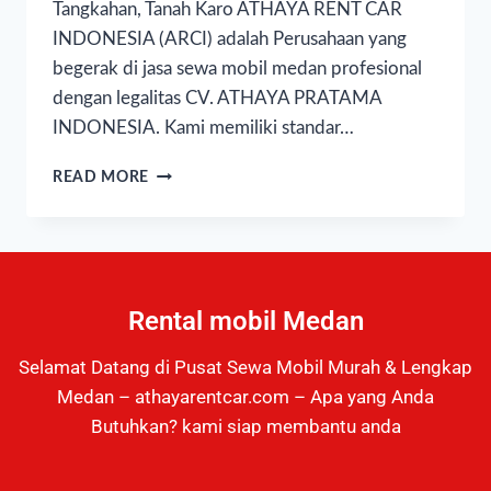
Tangkahan, Tanah Karo ATHAYA RENT CAR
INDONESIA (ARCI) adalah Perusahaan yang
begerak di jasa sewa mobil medan profesional
dengan legalitas CV. ATHAYA PRATAMA
INDONESIA. Kami memiliki standar…
READ MORE
Rental mobil Medan
Selamat Datang di Pusat Sewa Mobil Murah & Lengkap
Medan – athayarentcar.com – Apa yang Anda
Butuhkan? kami siap membantu anda