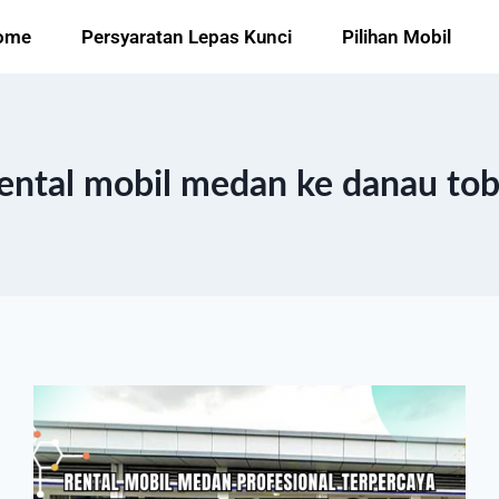
ome
Persyaratan Lepas Kunci
Pilihan Mobil
ental mobil medan ke danau to